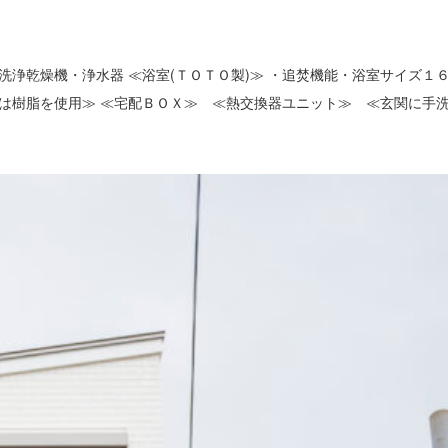
浄乾燥機・浄水器 ≪浴室(ＴＯＴＯ製)≫ ・追焚機能・浴室サイズ１
は樹脂を使用≫ ≪宅配ＢＯＸ≫ ≪熱交換器ユニット≫ ≪玄関に手