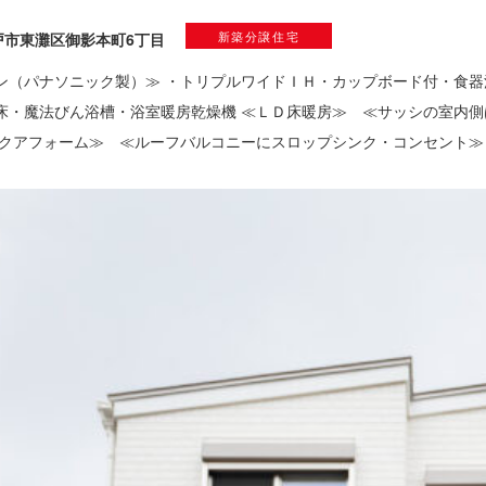
新築分譲住宅
戸市東灘区御影本町6丁目
ン（パナソニック製）≫ ・トリプルワイドＩＨ・カップボード付・食器洗
床・魔法びん浴槽・浴室暖房乾燥機 ≪ＬＤ床暖房≫ ≪サッシの室内側
アクアフォーム≫ ≪ルーフバルコニーにスロップシンク・コンセント≫